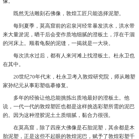
像。
既然无法雕刻石佛像，敦煌工匠只能选择泥塑。
每到夏季，莫高窟前的宕泉河经常暴发洪水，洪水带
来大量淤泥，晒干后会变作质地细腻的澄板土，浮在干涸
的河床上。顺着龟裂的泥缝，一揭就是一大块。
每次洪水过后，都有人来河滩上找澄板土。杜永卫也
在其中。
20世纪70年代末，杜永卫考入敦煌研究院，师从雕塑
家孙纪元从事彩塑临摹修复。
多年的经验让他总能挑拣出质地最好的澄板土。他
说，一代一代的敦煌塑匠也都是这样挑选彩塑所需的泥巴
的。因为这种澄胶泥土土质细腻，黏合力很强。
在莫高窟，除了四座大佛像是石胎泥塑，其余都是木
胎泥塑，正是这些不起眼的敦煌泥巴，赋予了敦煌彩塑千