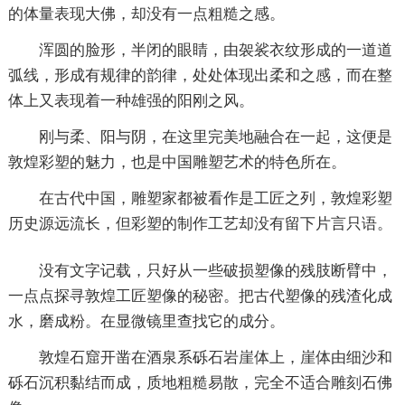
的体量表现大佛，却没有一点粗糙之感。
浑圆的脸形，半闭的眼睛，由袈裟衣纹形成的一道道
弧线，形成有规律的韵律，处处体现出柔和之感，而在整
体上又表现着一种雄强的阳刚之风。
刚与柔、阳与阴，在这里完美地融合在一起，这便是
敦煌彩塑的魅力，也是中国雕塑艺术的特色所在。
在古代中国，雕塑家都被看作是工匠之列，敦煌彩塑
历史源远流长，但彩塑的制作工艺却没有留下片言只语。
没有文字记载，只好从一些破损塑像的残肢断臂中，
一点点探寻敦煌工匠塑像的秘密。把古代塑像的残渣化成
水，磨成粉。在显微镜里查找它的成分。
敦煌石窟开凿在酒泉系砾石岩崖体上，崖体由细沙和
砾石沉积黏结而成，质地粗糙易散，完全不适合雕刻石佛