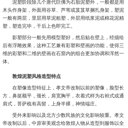
泥塑阶段除几个唐代巨佛为石胎泥塑外，一般都是用
木头作身架，外面用谷草、芦苇或芨芨草捆扎身架，塑泥
一般有两层，里层用草泥粗塑，外层用纸浆泥或棉花泥精
塑，塑造完毕，干后上色即完工。
影塑部分一般先用模型塑好，然后贴在壁上，经描绘
后有浮雕效果，这种工艺兼有彩塑和壁画的功能，使得三
维的彩塑和二维的壁画在石窟内的组合更加协调和浑然一
体。
敦煌泥塑风格造型特点
在塑像造型特征上，孝文帝改制以前的塑像，脸型长
方，鼻挺额平，颈长，肩宽胸平，衣着式样为右袒式或通
肩式，菩萨梳有高髻，上身半裸，神情端庄。
受外来影响以及北方少数民族的文化影响较重。孝文
帝改制以后，中原审美观念给敦煌人物从造型到服饰以全