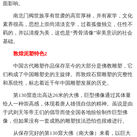
面影响。
南北门阀世族享有世袭的高官厚禄，并有家学，文化
素养很高，思想上崇尚清淡玄学，过着孤傲独立，任性不
羁的，并以清瘦为美，这也是“秀骨清像”审美意识的社会
基础。
敦煌泥塑特色2
中国古代雕塑作品保存至今的大部分是佛教雕塑，它
们构成了中国雕塑史的主旋律。而敦煌石窟雕塑的完整性
和系统性，标志着近千年中国雕塑发展的历史。
第130窟造出高达26米的大佛，巨型佛像通过其体量
给人一种崇高感，体现着唐人雄强自信的精神。虽说是由
于武则天等帝王们的倡导而使全国各地纷纷制作巨型佛
像，但如果没有一套成熟的雕塑技法恐怕也很难进行。
从保存完好的第130窟大佛（南大像）来看，以巨大