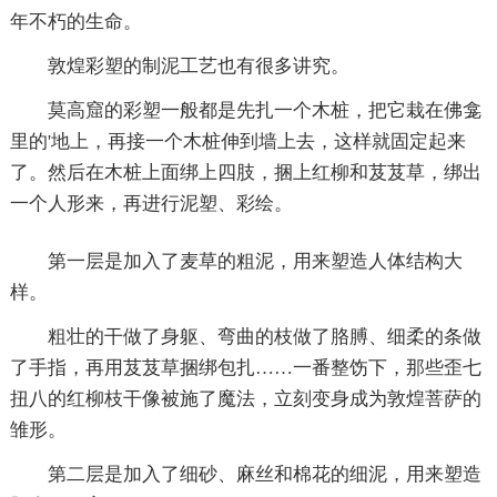
年不朽的生命。
敦煌彩塑的制泥工艺也有很多讲究。
莫高窟的彩塑一般都是先扎一个木桩，把它栽在佛龛
里的'地上，再接一个木桩伸到墙上去，这样就固定起来
了。然后在木桩上面绑上四肢，捆上红柳和芨芨草，绑出
一个人形来，再进行泥塑、彩绘。
第一层是加入了麦草的粗泥，用来塑造人体结构大
样。
粗壮的干做了身躯、弯曲的枝做了胳膊、细柔的条做
了手指，再用芨芨草捆绑包扎……一番整饬下，那些歪七
扭八的红柳枝干像被施了魔法，立刻变身成为敦煌菩萨的
雏形。
第二层是加入了细砂、麻丝和棉花的细泥，用来塑造